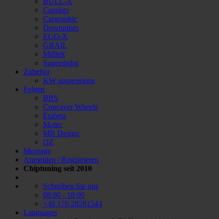
BULL-X
Capristo
Cargraphic
Downpipes
EGO-X
GRAIL
Milltek
Supersprint
Zubehör
KW suspensions
Felgen
BBS
Concaver Wheels
Etabeta
Motec
MB Design
OZ
Montage
Anmelden / Registrieren
Chiptuning seit 2010
Schreiben Sie uns
08:00 - 18:00
+49 176 28281544
Languages