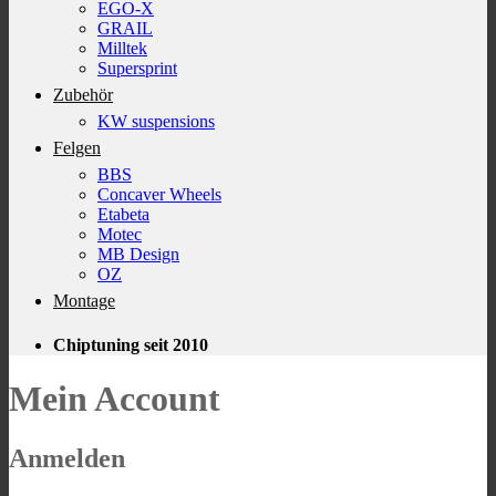
EGO-X
GRAIL
Milltek
Supersprint
Zubehör
KW suspensions
Felgen
BBS
Concaver Wheels
Etabeta
Motec
MB Design
OZ
Montage
Chiptuning seit 2010
Mein Account
Anmelden