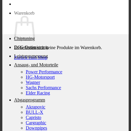
Warenkorb
Chiptuning
DSG Optimierung
Es befinden sich keine Produkte im Warenkorb.
Leistungsmessung
Zurück zum Shop
Ansaug- und Motorteile
Power Performance
HG-Motorsport
Wagner
Sachs Performance
Elder Racing
Abgasprogramm
Akrapovic
BULL-X
Capristo
Cargraphic
Downpipes