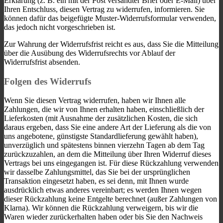
Erklärung (z. B. ein mit der Post versandter Brief oder E-Mail) über
Ihren Entschluss, diesen Vertrag zu widerrufen, informieren. Sie
können dafür das beigefügte Muster-Widerrufsformular verwenden,
das jedoch nicht vorgeschrieben ist.
Zur Wahrung der Widerrufsfrist reicht es aus, dass Sie die Mitteilung
über die Ausübung des Widerrufsrechts vor Ablauf der
Widerrufsfrist absenden.
Folgen des Widerrufs
Wenn Sie diesen Vertrag widerrufen, haben wir Ihnen alle
Zahlungen, die wir von Ihnen erhalten haben, einschließlich der
Lieferkosten (mit Ausnahme der zusätzlichen Kosten, die sich
daraus ergeben, dass Sie eine andere Art der Lieferung als die von
uns angebotene, günstigste Standardlieferung gewählt haben),
unverzüglich und spätestens binnen vierzehn Tagen ab dem Tag
zurückzuzahlen, an dem die Mitteilung über Ihren Widerruf dieses
Vertrags bei uns eingegangen ist. Für diese Rückzahlung verwenden
wir dasselbe Zahlungsmittel, das Sie bei der ursprünglichen
Transaktion eingesetzt haben, es sei denn, mit Ihnen wurde
ausdrücklich etwas anderes vereinbart; es werden Ihnen wegen
dieser Rückzahlung keine Entgelte berechnet (außer Zahlungen von
Klarna). Wir können die Rückzahlung verweigern, bis wir die
Waren wieder zurückerhalten haben oder bis Sie den Nachweis