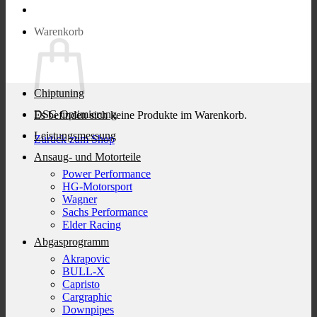
Warenkorb
Chiptuning
DSG Optimierung
Es befinden sich keine Produkte im Warenkorb.
Leistungsmessung
Zurück zum Shop
Ansaug- und Motorteile
Power Performance
HG-Motorsport
Wagner
Sachs Performance
Elder Racing
Abgasprogramm
Akrapovic
BULL-X
Capristo
Cargraphic
Downpipes