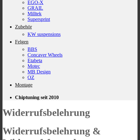
EGO-X
GRAIL
Milltek
Supersprint
Zubehör
KW suspensions
Felgen
BBS
Concaver Wheels
Etabeta
Motec
MB Design
OZ
Montage
Chiptuning seit 2010
Widerrufsbelehrung
Widerrufsbelehrung &