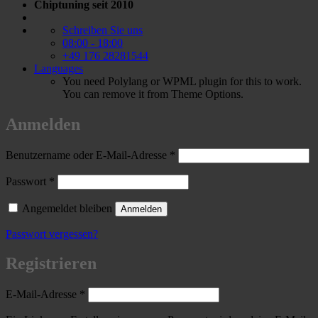
Chiptuning seit 2010
Schreiben Sie uns
08:00 - 18:00
+49 176 28281544
Languages
You need Polylang or WPML plugin for this to work.
You can remove it from Theme Options.
Anmelden
Erforderlich
Benutzername oder E-Mail-Adresse
*
Erforderlich
Passwort
*
Angemeldet bleiben
Anmelden
Passwort vergessen?
Registrieren
Erforderlich
E-Mail-Adresse
*