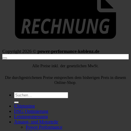
Copyright 2026 ©
power-performance-koblenz.de
Alle Preise inkl. der gesetzlichen MwSt.
Die durchgestrichenen Preise entsprechen dem bisherigen Preis in diesem
Online-Shop.
Suche
nach:
Chiptuning
DSG Optimierung
Leistungsmessung
Ansaug- und Motorteile
Power Performance