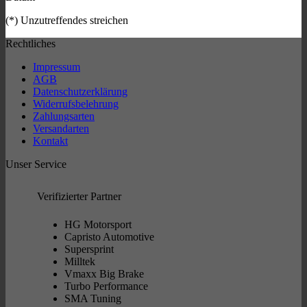
(*) Unzutreffendes streichen
Rechtliches
Impressum
AGB
Datenschutzerklärung
Widerrufsbelehrung
Zahlungsarten
Versandarten
Kontakt
Unser Service
Verifizierter Partner
HG Motorsport
Capristo Automotive
Supersprint
Milltek
Vmaxx Big Brake
Turbo Performance
SMA Tuning