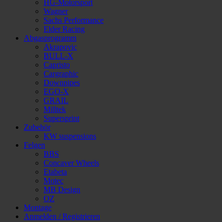
HG-Motorsport
Wagner
Sachs Performance
Elder Racing
Abgasprogramm
Akrapovic
BULL-X
Capristo
Cargraphic
Downpipes
EGO-X
GRAIL
Milltek
Supersprint
Zubehör
KW suspensions
Felgen
BBS
Concaver Wheels
Etabeta
Motec
MB Design
OZ
Montage
Anmelden / Registrieren