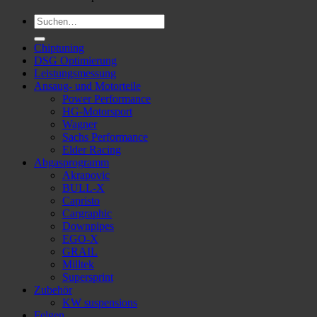
Suche
nach:
Chiptuning
DSG Optimierung
Leistungsmessung
Ansaug- und Motorteile
Power Performance
HG-Motorsport
Wagner
Sachs Performance
Elder Racing
Abgasprogramm
Akrapovic
BULL-X
Capristo
Cargraphic
Downpipes
EGO-X
GRAIL
Milltek
Supersprint
Zubehör
KW suspensions
Felgen