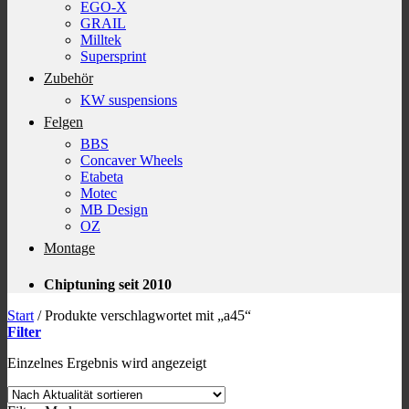
EGO-X
GRAIL
Milltek
Supersprint
Zubehör
KW suspensions
Felgen
BBS
Concaver Wheels
Etabeta
Motec
MB Design
OZ
Montage
Chiptuning seit 2010
Start
/
Produkte verschlagwortet mit „a45“
Filter
Einzelnes Ergebnis wird angezeigt