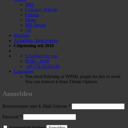
BBS
Concaver Wheels
Etabeta
Motec
MB Design
OZ
Montage
Anmelden / Registrieren
Chiptuning seit 2010
Schreiben Sie uns
08:00 - 18:00
+49 176 28281544
Languages
You need Polylang or WPML plugin for this to work.
You can remove it from Theme Options.
Anmelden
Erforderlich
Benutzername oder E-Mail-Adresse
*
Erforderlich
Passwort
*
Angemeldet bleiben
Anmelden