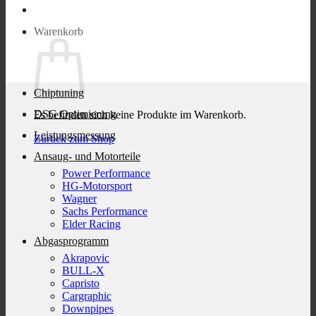
Warenkorb
Chiptuning
DSG Optimierung
Es befinden sich keine Produkte im Warenkorb.
Leistungsmessung
Zurück zum Shop
Ansaug- und Motorteile
Power Performance
HG-Motorsport
Wagner
Sachs Performance
Elder Racing
Abgasprogramm
Akrapovic
BULL-X
Capristo
Cargraphic
Downpipes