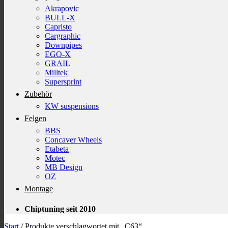
Akrapovic
BULL-X
Capristo
Cargraphic
Downpipes
EGO-X
GRAIL
Milltek
Supersprint
Zubehör
KW suspensions
Felgen
BBS
Concaver Wheels
Etabeta
Motec
MB Design
OZ
Montage
Chiptuning seit 2010
Start
/
Produkte verschlagwortet mit „C63“