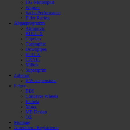
HG-Motorsport
Wagner
Sachs Performance
Elder Racing
Abgasprogramm
Akrapovic
BULL-X
Capristo
Cargraphic
Downpipes
EGO-X
GRAIL
Milltek
Supersprint
Zubehör
KW suspensions
Felgen
BBS
Concaver Wheels
Etabeta
Motec
MB Design
OZ
Montage
Anmelden / Registrieren