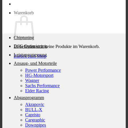
Warenkorb
Chiptuning
DSG Optimierung
Es befinden sich keine Produkte im Warenkorb.
Leistungsmessung
Zurück zum Shop
Ansaug- und Motorteile
Power Performance
HG-Motorsport
Wagner
Sachs Performance
Elder Racing
Abgasprogramm
Akrapovic
BULL-X
Capristo
Cargraphic
Downpipes