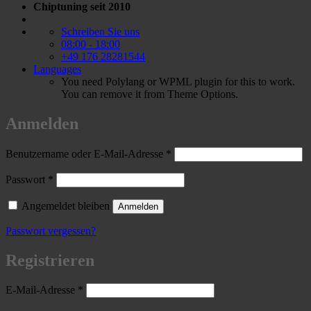
Chiptuning seit 2010
Schreiben Sie uns
08:00 - 18:00
+49 176 28281544
Languages
You need Polylang or WPML plugin for this to work.
You can remove it from Theme Options.
Anmelden
Erforderlich
Benutzername oder E-Mail-Adresse
*
Erforderlich
Passwort
*
Angemeldet bleiben
Anmelden
Passwort vergessen?
Registrieren
Erforderlich
E-Mail-Adresse
*