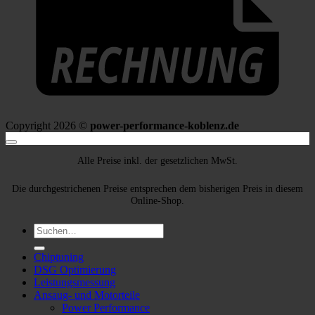
Copyright 2026 ©
power-performance-koblenz.de
Alle Preise inkl. der gesetzlichen MwSt.
Die durchgestrichenen Preise entsprechen dem bisherigen Preis in diesem
Online-Shop.
Suche
nach:
Chiptuning
DSG Optimierung
Leistungsmessung
Ansaug- und Motorteile
Power Performance