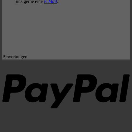
uns gerne eine
E-Mail
.
Bewertungen
P
S