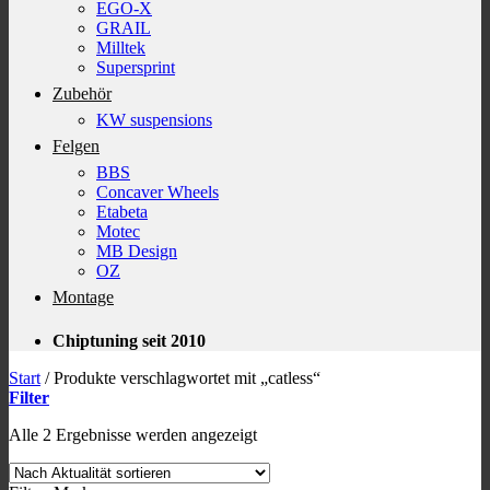
EGO-X
GRAIL
Milltek
Supersprint
Zubehör
KW suspensions
Felgen
BBS
Concaver Wheels
Etabeta
Motec
MB Design
OZ
Montage
Chiptuning seit 2010
Start
/
Produkte verschlagwortet mit „catless“
Filter
Nach
Alle 2 Ergebnisse werden angezeigt
Aktualität
sortiert