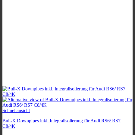
auf
der
Produktseite
gewählt
werden
Schnellansicht
Bull-X Downpipes inkl. Integralisolierung für Audi RS6/ RS7
C8/4K