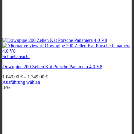
Schnellansicht
Downpipe 200 Zellen Kat Porsche Panamera 4.0 V8
1.049,00
€
–
1.349,00
€
Ausführung wählen
Dieses
-6%
Produkt
weist
mehrere
Varianten
auf.
Die
Optionen
können