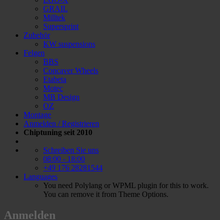
GRAIL
Milltek
Supersprint
Zubehör
KW suspensions
Felgen
BBS
Concaver Wheels
Etabeta
Motec
MB Design
OZ
Montage
Anmelden / Registrieren
Chiptuning seit 2010
Schreiben Sie uns
08:00 - 18:00
+49 176 28281544
Languages
You need Polylang or WPML plugin for this to work.
You can remove it from Theme Options.
Anmelden