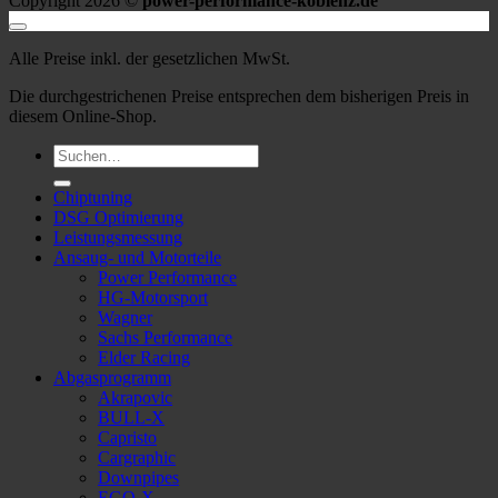
Copyright 2026 ©
power-performance-koblenz.de
Alle Preise inkl. der gesetzlichen MwSt.
Die durchgestrichenen Preise entsprechen dem bisherigen Preis in
diesem Online-Shop.
Suche
nach:
Chiptuning
DSG Optimierung
Leistungsmessung
Ansaug- und Motorteile
Power Performance
HG-Motorsport
Wagner
Sachs Performance
Elder Racing
Abgasprogramm
Akrapovic
BULL-X
Capristo
Cargraphic
Downpipes
EGO-X