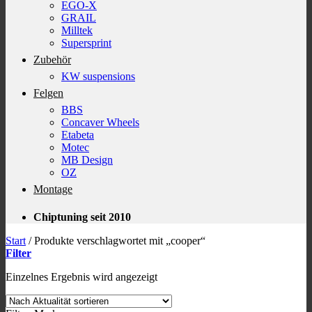
EGO-X
GRAIL
Milltek
Supersprint
Zubehör
KW suspensions
Felgen
BBS
Concaver Wheels
Etabeta
Motec
MB Design
OZ
Montage
Chiptuning seit 2010
Start
/
Produkte verschlagwortet mit „cooper“
Filter
Einzelnes Ergebnis wird angezeigt