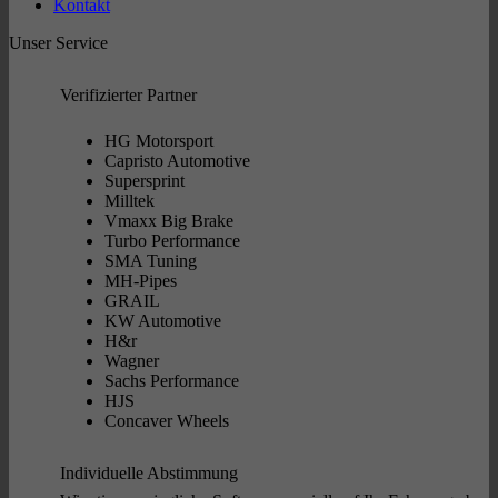
Kontakt
können
auf
Unser Service
der
Produktseite
gewählt
Verifizierter Partner
werden
HG Motorsport
Capristo Automotive
Supersprint
Milltek
Vmaxx Big Brake
Turbo Performance
SMA Tuning
MH-Pipes
GRAIL
KW Automotive
H&r
Wagner
Sachs Performance
HJS
Concaver Wheels
Individuelle Abstimmung