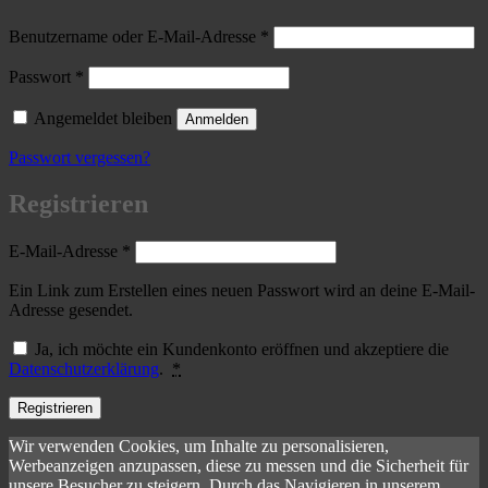
Erforderlich
Benutzername oder E-Mail-Adresse
*
Erforderlich
Passwort
*
Angemeldet bleiben
Anmelden
Passwort vergessen?
Registrieren
Erforderlich
E-Mail-Adresse
*
Ein Link zum Erstellen eines neuen Passwort wird an deine E-Mail-
Adresse gesendet.
Ja, ich möchte ein Kundenkonto eröffnen und akzeptiere die
Datenschutzerklärung
.
*
Registrieren
Wir verwenden Cookies, um Inhalte zu personalisieren,
Werbeanzeigen anzupassen, diese zu messen und die Sicherheit für
unsere Besucher zu steigern. Durch das Navigieren in unserem