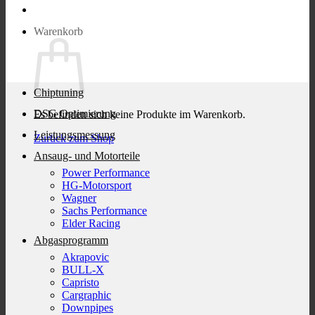
Warenkorb
Chiptuning
DSG Optimierung
Es befinden sich keine Produkte im Warenkorb.
Leistungsmessung
Zurück zum Shop
Ansaug- und Motorteile
Power Performance
HG-Motorsport
Wagner
Sachs Performance
Elder Racing
Abgasprogramm
Akrapovic
BULL-X
Capristo
Cargraphic
Downpipes