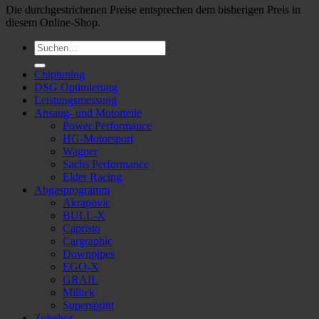
Die durchgestrichenen Preise entsprechen dem bisherigen Preis in
diesem Online-Shop.
Suche
nach:
Chiptuning
DSG Optimierung
Leistungsmessung
Ansaug- und Motorteile
Power Performance
HG-Motorsport
Wagner
Sachs Performance
Elder Racing
Abgasprogramm
Akrapovic
BULL-X
Capristo
Cargraphic
Downpipes
EGO-X
GRAIL
Milltek
Supersprint
Zubehör