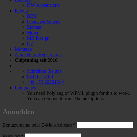
KW suspensions
Felgen
BBS
Concaver Wheels
Etabeta
Motec
MB Design
OZ
Montage
Anmelden / Registrieren
Chiptuning seit 2010
Schreiben Sie uns
08:00 - 18:00
+49 176 28281544
Languages
You need Polylang or WPML plugin for this to work.
You can remove it from Theme Options.
Anmelden
Erforderlich
Benutzername oder E-Mail-Adresse
*
Erforderlich
Passwort
*