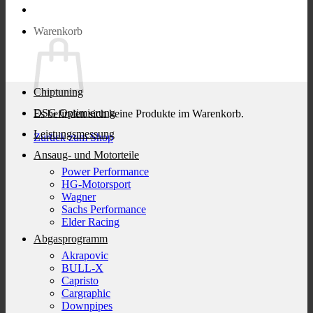
Warenkorb
Chiptuning
DSG Optimierung
Es befinden sich keine Produkte im Warenkorb.
Leistungsmessung
Zurück zum Shop
Ansaug- und Motorteile
Power Performance
HG-Motorsport
Wagner
Sachs Performance
Elder Racing
Abgasprogramm
Akrapovic
BULL-X
Capristo
Cargraphic
Downpipes