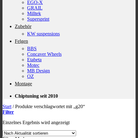
EGO-X
GRAIL
Milltek
Supersprint
Zubehör
KW suspensions
Felgen
BBS
Concaver Wheels
Etabeta
Motec
MB Design
OZ
Montage
Chiptuning seit 2010
Start
/
Produkte verschlagwortet mit „g20“
Filter
Einzelnes Ergebnis wird angezeigt