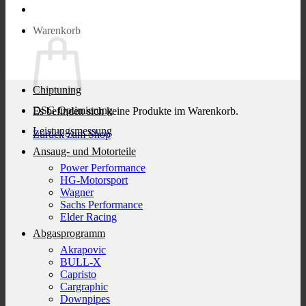
Warenkorb
Chiptuning
DSG Optimierung
Es befinden sich keine Produkte im Warenkorb.
Leistungsmessung
Zurück zum Shop
Ansaug- und Motorteile
Power Performance
HG-Motorsport
Wagner
Sachs Performance
Elder Racing
Abgasprogramm
Akrapovic
BULL-X
Capristo
Cargraphic
Downpipes