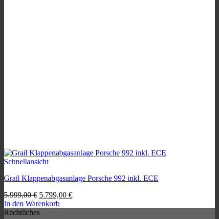
können
auf
der
Produktseite
gewählt
werden
Schnellansicht
Grail Klappenabgasanlage Porsche 992 inkl. ECE
Ursprünglicher
Aktueller
5.999,00
€
5.799,00
€
Preis
Preis
In den Warenkorb
war:
ist:
Rechtliches