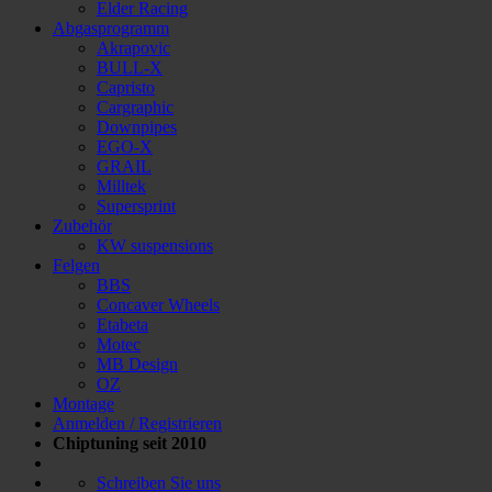
Elder Racing
Abgasprogramm
Akrapovic
BULL-X
Capristo
Cargraphic
Downpipes
EGO-X
GRAIL
Milltek
Supersprint
Zubehör
KW suspensions
Felgen
BBS
Concaver Wheels
Etabeta
Motec
MB Design
OZ
Montage
Anmelden / Registrieren
Chiptuning seit 2010
Schreiben Sie uns