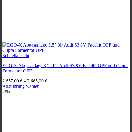
Schnellansicht
EGO-X Abgasanlage 3,5″ für Audi S3 8V Facelift OPF und Cupra
Formentor OPF
2.657,00
€
–
2.685,00
€
Ausführung wählen
Dieses
-3%
Produkt
weist
mehrere
Varianten
auf.
Die
Optionen