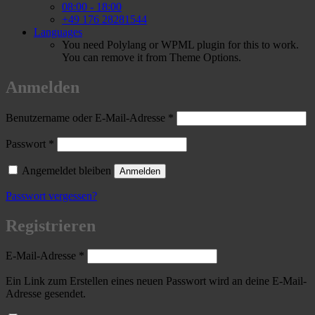
08:00 - 18:00
+49 176 28281544
Languages
You need Polylang or WPML plugin for this to work.
You can remove it from Theme Options.
Anmelden
Erforderlich
Benutzername oder E-Mail-Adresse
*
Erforderlich
Passwort
*
Angemeldet bleiben
Anmelden
Passwort vergessen?
Registrieren
Erforderlich
E-Mail-Adresse
*
Ein Link zum Erstellen eines neuen Passwort wird an deine E-Mail-
Adresse gesendet.