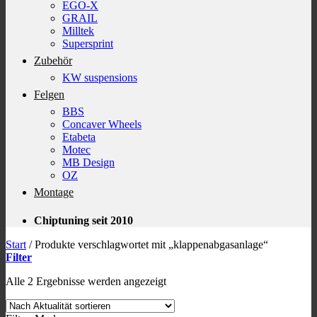
EGO-X
GRAIL
Milltek
Supersprint
Zubehör
KW suspensions
Felgen
BBS
Concaver Wheels
Etabeta
Motec
MB Design
OZ
Montage
Chiptuning seit 2010
Start
/
Produkte verschlagwortet mit „klappenabgasanlage“
Filter
Nach
Alle 2 Ergebnisse werden angezeigt
Aktualität
sortiert