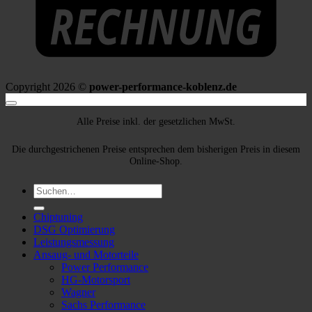
Copyright 2026 ©
power-performance-koblenz.de
Alle Preise inkl. der gesetzlichen MwSt.
Die durchgestrichenen Preise entsprechen dem bisherigen Preis in diesem
Online-Shop.
Suche
nach:
Chiptuning
DSG Optimierung
Leistungsmessung
Ansaug- und Motorteile
Power Performance
HG-Motorsport
Wagner
Sachs Performance