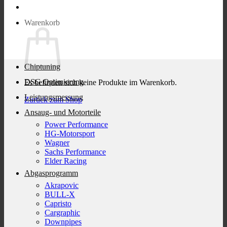
Warenkorb
Chiptuning
DSG Optimierung
Es befinden sich keine Produkte im Warenkorb.
Leistungsmessung
Zurück zum Shop
Ansaug- und Motorteile
Power Performance
HG-Motorsport
Wagner
Sachs Performance
Elder Racing
Abgasprogramm
Akrapovic
BULL-X
Capristo
Cargraphic
Downpipes