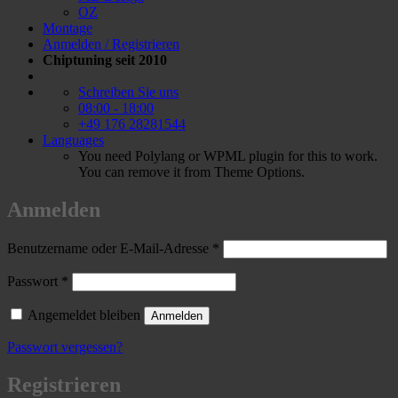
OZ
Montage
Anmelden / Registrieren
Chiptuning seit 2010
Schreiben Sie uns
08:00 - 18:00
+49 176 28281544
Languages
You need Polylang or WPML plugin for this to work.
You can remove it from Theme Options.
Anmelden
Erforderlich
Benutzername oder E-Mail-Adresse
*
Erforderlich
Passwort
*
Angemeldet bleiben
Anmelden
Passwort vergessen?
Registrieren