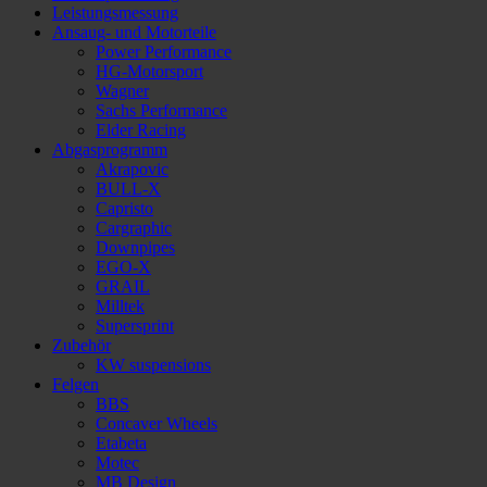
Leistungsmessung
Ansaug- und Motorteile
Power Performance
HG-Motorsport
Wagner
Sachs Performance
Elder Racing
Abgasprogramm
Akrapovic
BULL-X
Capristo
Cargraphic
Downpipes
EGO-X
GRAIL
Milltek
Supersprint
Zubehör
KW suspensions
Felgen
BBS
Concaver Wheels
Etabeta
Motec
MB Design