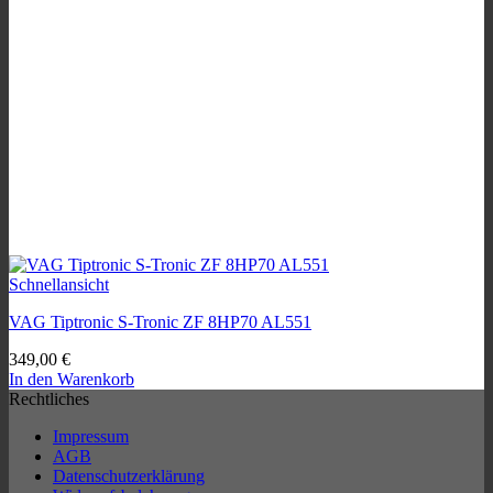
Schnellansicht
VAG Tiptronic S-Tronic ZF 8HP70 AL551
349,00
€
In den Warenkorb
Rechtliches
Impressum
AGB
Datenschutzerklärung