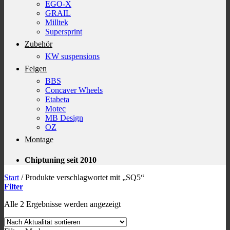
EGO-X
GRAIL
Milltek
Supersprint
Zubehör
KW suspensions
Felgen
BBS
Concaver Wheels
Etabeta
Motec
MB Design
OZ
Montage
Chiptuning seit 2010
Start
/
Produkte verschlagwortet mit „SQ5“
Filter
Nach
Alle 2 Ergebnisse werden angezeigt
Aktualität
sortiert