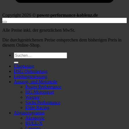
Copyright 2026 ©
power-performance-koblenz.de
Alle Preise inkl. der gesetzlichen MwSt.
Die durchgestrichenen Preise entsprechen dem bisherigen Preis in
diesem Online-Shop.
Suche
nach:
Chiptuning
DSG Optimierung
Leistungsmessung
Ansaug- und Motorteile
Power Performance
HG-Motorsport
Wagner
Sachs Performance
Elder Racing
Abgasprogramm
Akrapovic
BULL-X
Capristo