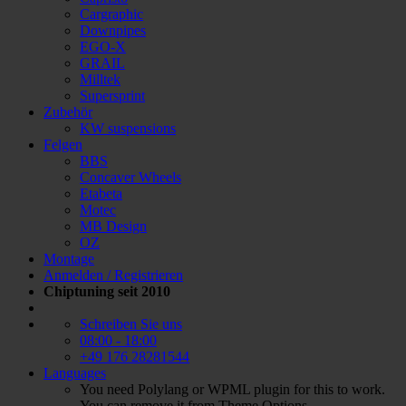
Cargraphic
Downpipes
EGO-X
GRAIL
Milltek
Supersprint
Zubehör
KW suspensions
Felgen
BBS
Concaver Wheels
Etabeta
Motec
MB Design
OZ
Montage
Anmelden / Registrieren
Chiptuning seit 2010
Schreiben Sie uns
08:00 - 18:00
+49 176 28281544
Languages
You need Polylang or WPML plugin for this to work.
You can remove it from Theme Options.