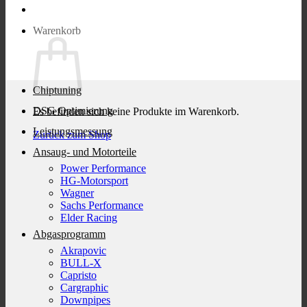
Warenkorb
Chiptuning
DSG Optimierung
Es befinden sich keine Produkte im Warenkorb.
Leistungsmessung
Zurück zum Shop
Ansaug- und Motorteile
Power Performance
HG-Motorsport
Wagner
Sachs Performance
Elder Racing
Abgasprogramm
Akrapovic
BULL-X
Capristo
Cargraphic
Downpipes