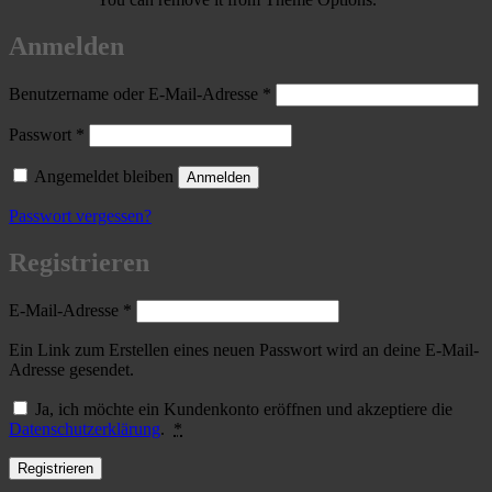
Anmelden
Erforderlich
Benutzername oder E-Mail-Adresse
*
Erforderlich
Passwort
*
Angemeldet bleiben
Anmelden
Passwort vergessen?
Registrieren
Erforderlich
E-Mail-Adresse
*
Ein Link zum Erstellen eines neuen Passwort wird an deine E-Mail-
Adresse gesendet.
Ja, ich möchte ein Kundenkonto eröffnen und akzeptiere die
Datenschutzerklärung
.
*
Registrieren