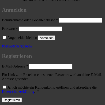
Anmelden
Erforderlich
Benutzername oder E-Mail-Adresse
*
Erforderlich
Passwort
*
Angemeldet bleiben
Anmelden
Passwort vergessen?
Registrieren
Erforderlich
E-Mail-Adresse
*
Ein Link zum Erstellen eines neuen Passwort wird an deine E-Mail-
Adresse gesendet.
Ja, ich möchte ein Kundenkonto eröffnen und akzeptiere die
Datenschutzerklärung
.
*
Registrieren