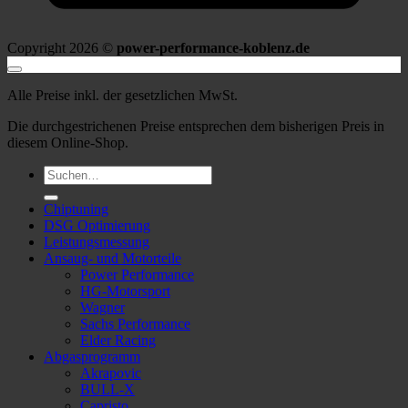
Copyright 2026 ©
power-performance-koblenz.de
Alle Preise inkl. der gesetzlichen MwSt.
Die durchgestrichenen Preise entsprechen dem bisherigen Preis in
diesem Online-Shop.
Suche
nach:
Chiptuning
DSG Optimierung
Leistungsmessung
Ansaug- und Motorteile
Power Performance
HG-Motorsport
Wagner
Sachs Performance
Elder Racing
Abgasprogramm
Akrapovic
BULL-X
Capristo