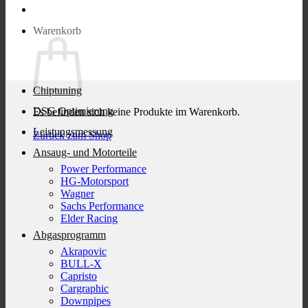
Warenkorb
Chiptuning
DSG Optimierung
Es befinden sich keine Produkte im Warenkorb.
Leistungsmessung
Zurück zum Shop
Ansaug- und Motorteile
Power Performance
HG-Motorsport
Wagner
Sachs Performance
Elder Racing
Abgasprogramm
Akrapovic
BULL-X
Capristo
Cargraphic
Downpipes