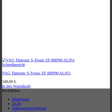
Schnellansicht
VAG Tiptronic S-Tronic ZF 8HP90 AL951
349,00
€
In den Warenkorb
Rechtliches
Impressum
AGB
Datenschutzerklärung