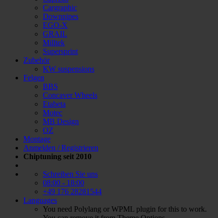
Cargraphic
Downpipes
EGO-X
GRAIL
Milltek
Supersprint
Zubehör
KW suspensions
Felgen
BBS
Concaver Wheels
Etabeta
Motec
MB Design
OZ
Montage
Anmelden / Registrieren
Chiptuning seit 2010
Schreiben Sie uns
08:00 - 18:00
+49 176 28281544
Languages
You need Polylang or WPML plugin for this to work.
You can remove it from Theme Options.