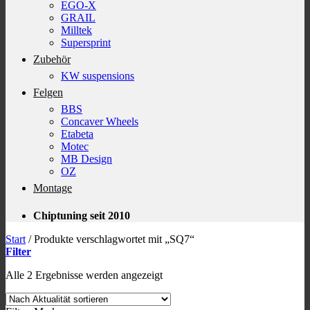
EGO-X
GRAIL
Milltek
Supersprint
Zubehör
KW suspensions
Felgen
BBS
Concaver Wheels
Etabeta
Motec
MB Design
OZ
Montage
Chiptuning seit 2010
Start
/
Produkte verschlagwortet mit „SQ7“
Filter
Nach
Alle 2 Ergebnisse werden angezeigt
Aktualität
sortiert