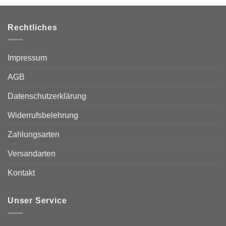
Produkt
weist
mehrere
Rechtliches
Varianten
auf.
Die
Impressum
Optionen
können
AGB
auf
Datenschutzerklärung
der
Produktseite
Widerrufsbelehrung
gewählt
werden
Zahlungsarten
Versandarten
Kontakt
Unser Service