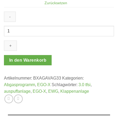
Zurücksetzen
EGO-
X
Abgasanlage
Audi
S4/S5
B9
In den Warenkorb
3.0
TFSI
EWG
Artikelnummer:
BXAGAVAG33
Kategorien:
Menge
Abgasprogramm
,
EGO-X
Schlagwörter:
3.0 tfsi
,
auspuffanlage
,
EGO-X
,
EWG
,
Klappenanlage