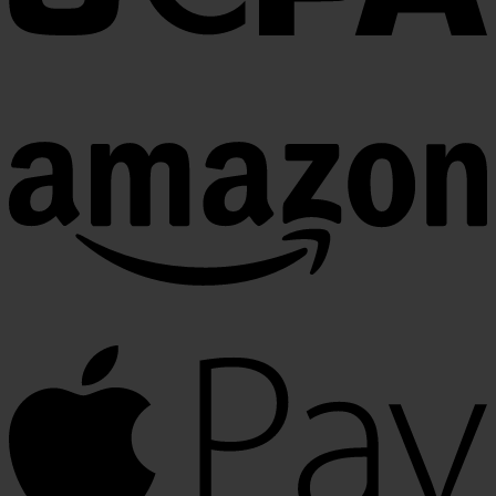
A
A
P