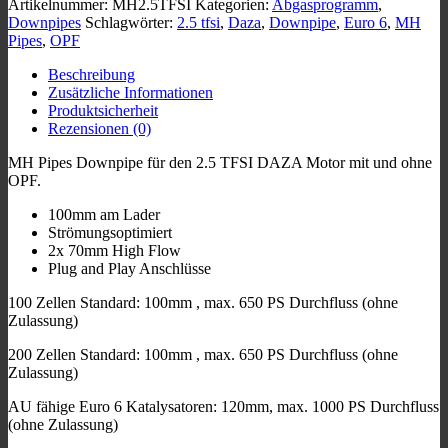
Artikelnummer:
MH2.5TFSI
Kategorien:
Abgasprogramm
,
TTRS
Downpipes
Schlagwörter:
2.5 tfsi
,
Daza
,
Downpipe
,
Euro 6
,
MH
RSQ3
Pipes
,
OPF
2.5
TFSI
Beschreibung
DAZA
Zusätzliche Informationen
High
Produktsicherheit
Flow
Rezensionen (0)
Menge
MH Pipes Downpipe für den 2.5 TFSI DAZA Motor mit und ohne
OPF.
100mm am Lader
Strömungsoptimiert
2x 70mm High Flow
Plug and Play Anschlüsse
100 Zellen Standard: 100mm , max. 650 PS Durchfluss (ohne
Zulassung)
200 Zellen Standard: 100mm , max. 650 PS Durchfluss (ohne
Zulassung)
AU fähige Euro 6 Katalysatoren: 120mm, max. 1000 PS Durchfluss
(ohne Zulassung)