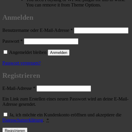
You can remove it from Theme Options.
Anmelden
Erforderlich
Benutzername oder E-Mail-Adresse
*
Erforderlich
Passwort
*
Angemeldet bleiben
Anmelden
Passwort vergessen?
Registrieren
Erforderlich
E-Mail-Adresse
*
Ein Link zum Erstellen eines neuen Passwort wird an deine E-Mail-
Adresse gesendet.
Ja, ich möchte ein Kundenkonto eröffnen und akzeptiere die
Datenschutzerklärung
.
*
Registrieren