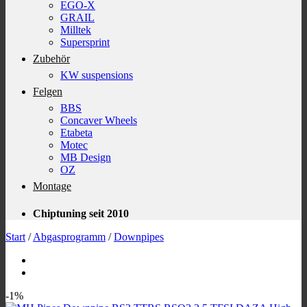
EGO-X
GRAIL
Milltek
Supersprint
Zubehör
KW suspensions
Felgen
BBS
Concaver Wheels
Etabeta
Motec
MB Design
OZ
Montage
Chiptuning seit 2010
Start
/
Abgasprogramm
/
Downpipes
-1%