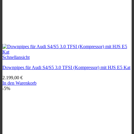
Schnellansicht
Downpipes für Audi S4/S5 3.0 TFSI (Kompressor) mit HJS E5 Kat
2.199,00
€
In den Warenkorb
-5%