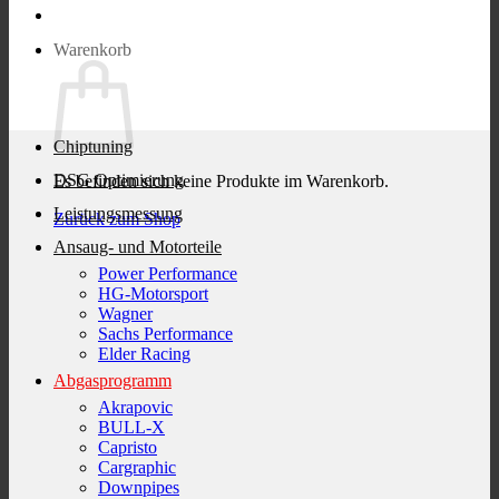
Warenkorb
Chiptuning
DSG Optimierung
Es befinden sich keine Produkte im Warenkorb.
Leistungsmessung
Zurück zum Shop
Ansaug- und Motorteile
Power Performance
HG-Motorsport
Wagner
Sachs Performance
Elder Racing
Abgasprogramm
Akrapovic
BULL-X
Capristo
Cargraphic
Downpipes