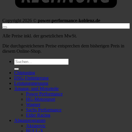
Copyright 2026 ©
power-performance-koblenz.de
Alle Preise inkl. der gesetzlichen MwSt.
Die durchgestrichenen Preise entsprechen dem bisherigen Preis in
diesem Online-Shop.
Suche
nach:
Chiptuning
DSG Optimierung
Leistungsmessung
Ansaug- und Motorteile
Power Performance
HG-Motorsport
Wagner
Sachs Performance
Elder Racing
Abgasprogramm
Akrapovic
BULL-X