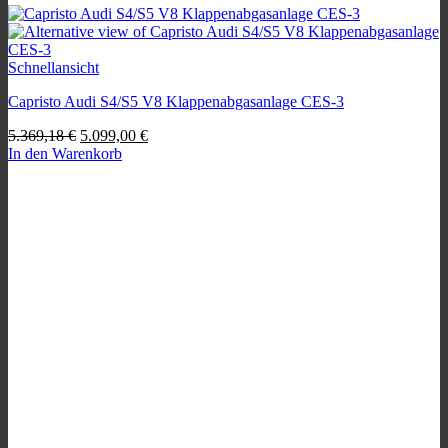
Schnellansicht
Capristo Audi S4/S5 V8 Klappenabgasanlage CES-3
Ursprünglicher
Aktueller
5.369,18
€
5.099,00
€
Preis
Preis
In den Warenkorb
war:
ist:
5.369,18 €
5.099,00 €.