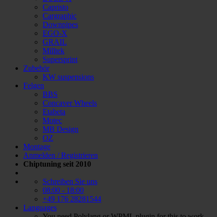
Capristo
Cargraphic
Downpipes
EGO-X
GRAIL
Milltek
Supersprint
Zubehör
KW suspensions
Felgen
BBS
Concaver Wheels
Etabeta
Motec
MB Design
OZ
Montage
Anmelden / Registrieren
Chiptuning seit 2010
Schreiben Sie uns
08:00 - 18:00
+49 176 28281544
Languages
You need Polylang or WPML plugin for this to work.