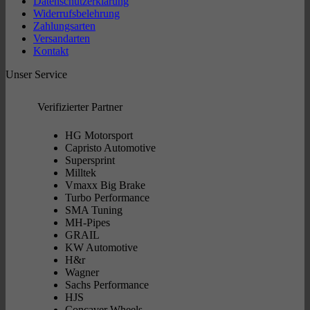
Datenschutzerklärung
Widerrufsbelehrung
Zahlungsarten
Versandarten
Kontakt
Unser Service
Verifizierter Partner
HG Motorsport
Capristo Automotive
Supersprint
Milltek
Vmaxx Big Brake
Turbo Performance
SMA Tuning
MH-Pipes
GRAIL
KW Automotive
H&r
Wagner
Sachs Performance
HJS
Concaver Wheels