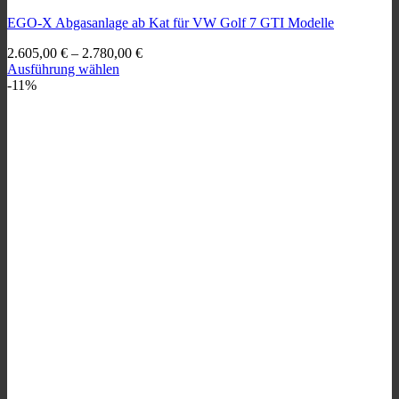
EGO-X Abgasanlage ab Kat für VW Golf 7 GTI Modelle
2.605,00
€
–
2.780,00
€
Ausführung wählen
Dieses
-11%
Produkt
weist
mehrere
Varianten
auf.
Die
Optionen
können
auf
der
Produktseite
gewählt
werden