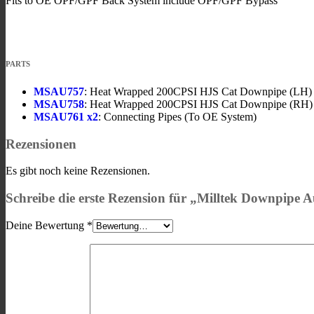
Fits to OE OPF/GPF Back System include OPF/GPF Bypass
PARTS
MSAU757
: Heat Wrapped 200CPSI HJS Cat Downpipe (LH)
MSAU758
: Heat Wrapped 200CPSI HJS Cat Downpipe (RH)
MSAU761 x2
: Connecting Pipes (To OE System)
Rezensionen
Es gibt noch keine Rezensionen.
Schreibe die erste Rezension für „Milltek Downpip
Deine Bewertung
*