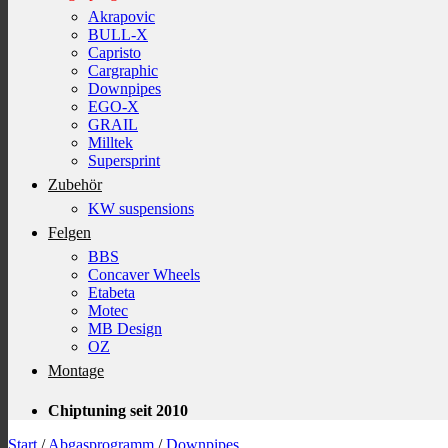
Akrapovic
BULL-X
Capristo
Cargraphic
Downpipes
EGO-X
GRAIL
Milltek
Supersprint
Zubehör
KW suspensions
Felgen
BBS
Concaver Wheels
Etabeta
Motec
MB Design
OZ
Montage
Chiptuning seit 2010
Start
/
Abgasprogramm
/
Downpipes