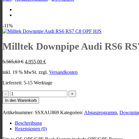
-11%
Milltek Downpipe Audi RS6 R
Ursprünglicher
Aktueller
5.565,63
€
4.955,00
€
Preis
Preis
inkl. 19 % MwSt.
zzgl.
Versandkosten
war:
ist:
5.565,63 €
4.955,00 €.
Lieferzeit:
5-15 Werktage
Milltek
Downpipe
In den Warenkorb
Audi
RS6
Artikelnummer:
SSXAU869
Kategorien:
Abgasprogramm
,
Downpip
RS7
C8
Beschreibung
OPF
Rezensionen (0)
HJS
Menge