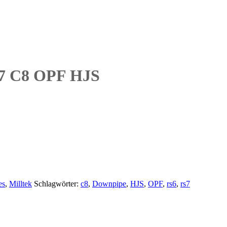
S7 C8 OPF HJS
es
,
Milltek
Schlagwörter:
c8
,
Downpipe
,
HJS
,
OPF
,
rs6
,
rs7