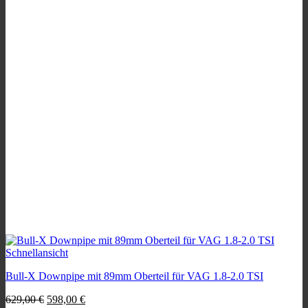
Schnellansicht
Bull-X Downpipe mit 89mm Oberteil für VAG 1.8-2.0 TSI
Ursprünglicher
Aktueller
629,00
€
598,00
€