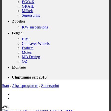
EGO-X
GRAIL
Milltek
Supersprint
Zubehör
KW suspensions
Felgen
BBS
Concaver Wheels
Etabeta
Motec
MB Design
OZ
Montage
Chiptuning seit 2010
Start
/
Abgasprogramm
/
Supersprint
-8%