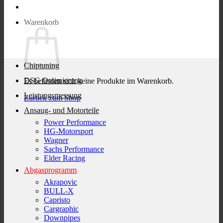
Warenkorb
Chiptuning
DSG Optimierung
Es befinden sich keine Produkte im Warenkorb.
Leistungsmessung
Zurück zum Shop
Ansaug- und Motorteile
Power Performance
HG-Motorsport
Wagner
Sachs Performance
Elder Racing
Abgasprogramm
Akrapovic
BULL-X
Capristo
Cargraphic
Downpipes