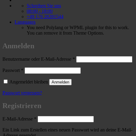
Schreiben Sie uns
08:00 - 18:00
+49 176 28281544
Languages
You need Polylang or WPML plugin for this to work.
You can remove it from Theme Options.
Anmelden
Erforderlich
Benutzername oder E-Mail-Adresse
*
Erforderlich
Passwort
*
Angemeldet bleiben
Anmelden
Passwort vergessen?
Registrieren
Erforderlich
E-Mail-Adresse
*
Ein Link zum Erstellen eines neuen Passwort wird an deine E-Mail-
Adresse gesendet.