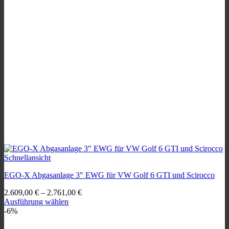
Schnellansicht
EGO-X Abgasanlage 3″ EWG für VW Golf 6 GTI und Scirocco
2.609,00
€
–
2.761,00
€
Ausführung wählen
Dieses
-6%
Produkt
weist