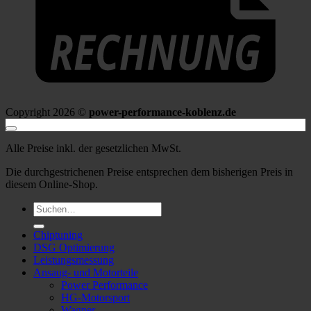
Copyright 2026 ©
power-performance-koblenz.de
Alle Preise inkl. der gesetzlichen MwSt.
Die durchgestrichenen Preise entsprechen dem bisherigen Preis in
diesem Online-Shop.
Suche
nach:
Chiptuning
DSG Optimierung
Leistungsmessung
Ansaug- und Motorteile
Power Performance
HG-Motorsport
Wagner