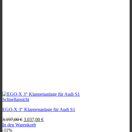
Schnellansicht
EGO-X 3″ Klappenanlage für Audi S1
Ursprünglicher
Aktueller
3.197,00
€
3.037,00
€
Preis
Preis
In den Warenkorb
war:
ist:
-11%