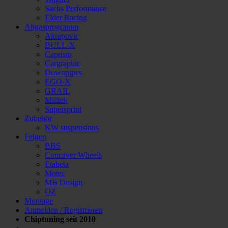
Sachs Performance
Elder Racing
Abgasprogramm
Akrapovic
BULL-X
Capristo
Cargraphic
Downpipes
EGO-X
GRAIL
Milltek
Supersprint
Zubehör
KW suspensions
Felgen
BBS
Concaver Wheels
Etabeta
Motec
MB Design
OZ
Montage
Anmelden / Registrieren
Chiptuning seit 2010