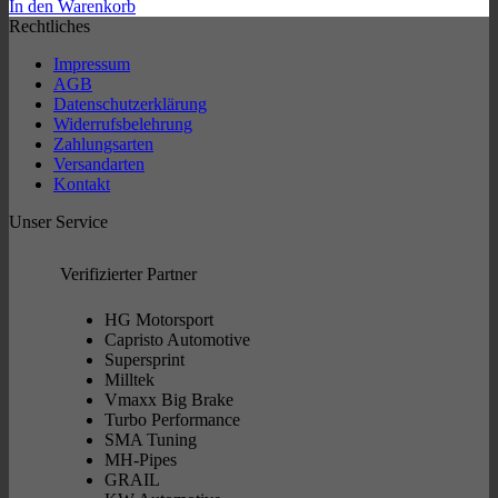
Preis
Preis
In den Warenkorb
war:
ist:
Rechtliches
629,00 €
598,00 €.
Impressum
AGB
Datenschutzerklärung
Widerrufsbelehrung
Zahlungsarten
Versandarten
Kontakt
Unser Service
Verifizierter Partner
HG Motorsport
Capristo Automotive
Supersprint
Milltek
Vmaxx Big Brake
Turbo Performance
SMA Tuning
MH-Pipes
GRAIL