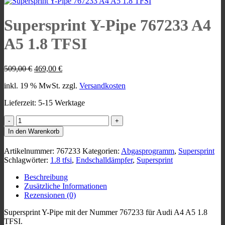
Supersprint Y-Pipe 767233 A4
A5 1.8 TFSI
Ursprünglicher
Aktueller
509,00
€
469,00
€
Preis
Preis
inkl. 19 % MwSt.
zzgl.
Versandkosten
war:
ist:
509,00 €
469,00 €.
Lieferzeit:
5-15 Werktage
Supersprint
Y-
In den Warenkorb
Pipe
767233
Artikelnummer:
767233
Kategorien:
Abgasprogramm
,
Supersprint
A4
Schlagwörter:
1.8 tfsi
,
Endschalldämpfer
,
Supersprint
A5
1.8
Beschreibung
TFSI
Zusätzliche Informationen
Menge
Rezensionen (0)
Supersprint Y-Pipe mit der Nummer 767233 für Audi A4 A5 1.8
TFSI.