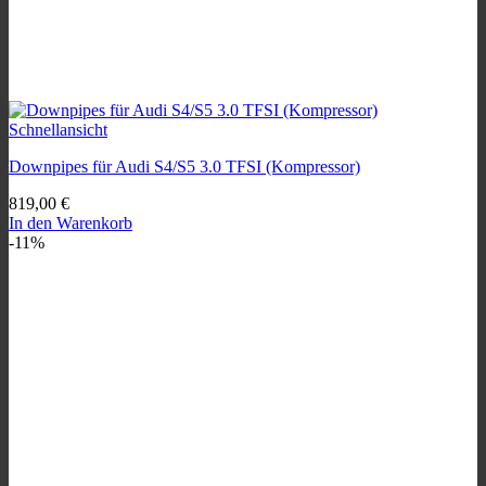
Schnellansicht
Downpipes für Audi S4/S5 3.0 TFSI (Kompressor)
819,00
€
In den Warenkorb
-11%